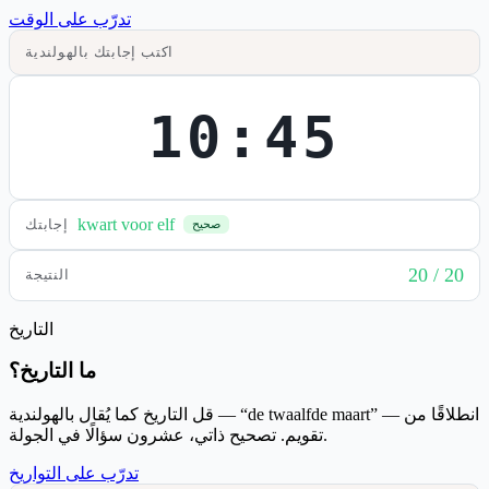
تدرّب على الوقت
اكتب إجابتك بالهولندية
10:45
kwart voor elf
إجابتك
صحيح
20 / 20
النتيجة
التاريخ
ما التاريخ؟
قل التاريخ كما يُقال بالهولندية — “de twaalfde maart” — انطلاقًا من
تقويم. تصحيح ذاتي، عشرون سؤالًا في الجولة.
تدرّب على التواريخ