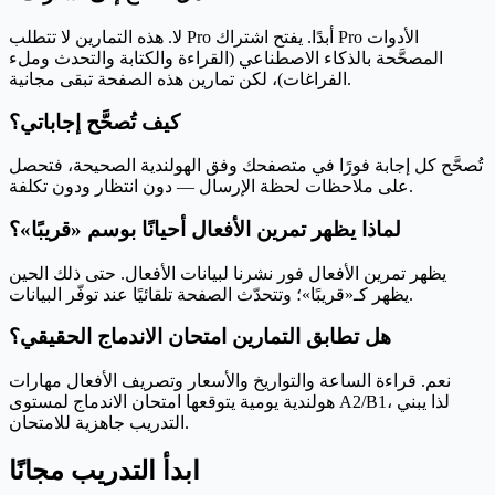
لا. هذه التمارين لا تتطلب Pro أبدًا. يفتح اشتراك Pro الأدوات
المصحَّحة بالذكاء الاصطناعي (القراءة والكتابة والتحدث وملء
الفراغات)، لكن تمارين هذه الصفحة تبقى مجانية.
كيف تُصحَّح إجاباتي؟
تُصحَّح كل إجابة فورًا في متصفحك وفق الهولندية الصحيحة، فتحصل
على ملاحظات لحظة الإرسال — دون انتظار ودون تكلفة.
لماذا يظهر تمرين الأفعال أحيانًا بوسم «قريبًا»؟
يظهر تمرين الأفعال فور نشرنا لبيانات الأفعال. حتى ذلك الحين
يظهر كـ«قريبًا»؛ وتتحدّث الصفحة تلقائيًا عند توفّر البيانات.
هل تطابق التمارين امتحان الاندماج الحقيقي؟
نعم. قراءة الساعة والتواريخ والأسعار وتصريف الأفعال مهارات
هولندية يومية يتوقعها امتحان الاندماج لمستوى A2/B1، لذا يبني
التدريب جاهزية للامتحان.
ابدأ التدريب مجانًا