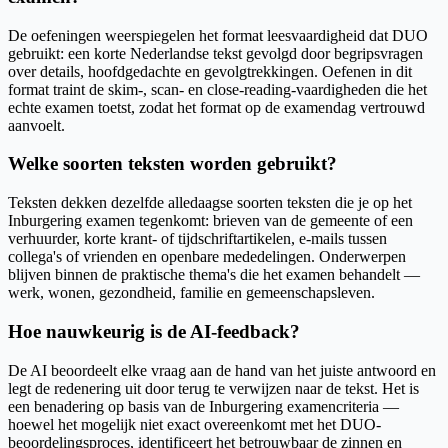
De oefeningen weerspiegelen het format leesvaardigheid dat DUO
gebruikt: een korte Nederlandse tekst gevolgd door begripsvragen
over details, hoofdgedachte en gevolgtrekkingen. Oefenen in dit
format traint de skim-, scan- en close-reading-vaardigheden die het
echte examen toetst, zodat het format op de examendag vertrouwd
aanvoelt.
Welke soorten teksten worden gebruikt?
Teksten dekken dezelfde alledaagse soorten teksten die je op het
Inburgering examen tegenkomt: brieven van de gemeente of een
verhuurder, korte krant- of tijdschriftartikelen, e-mails tussen
collega's of vrienden en openbare mededelingen. Onderwerpen
blijven binnen de praktische thema's die het examen behandelt —
werk, wonen, gezondheid, familie en gemeenschapsleven.
Hoe nauwkeurig is de AI-feedback?
De AI beoordeelt elke vraag aan de hand van het juiste antwoord en
legt de redenering uit door terug te verwijzen naar de tekst. Het is
een benadering op basis van de Inburgering examencriteria —
hoewel het mogelijk niet exact overeenkomt met het DUO-
beoordelingsproces, identificeert het betrouwbaar de zinnen en