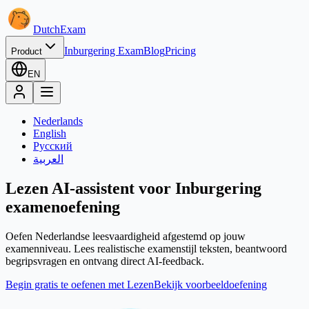
Dutch
Exam
Inburgering Exam
Blog
Pricing
Product
EN
Nederlands
English
Русский
العربية
Lezen AI-assistent voor Inburgering
examenoefening
Oefen Nederlandse leesvaardigheid afgestemd op jouw
examenniveau. Lees realistische examenstijl teksten, beantwoord
begripsvragen en ontvang direct AI-feedback.
Begin gratis te oefenen met Lezen
Bekijk voorbeeldoefening