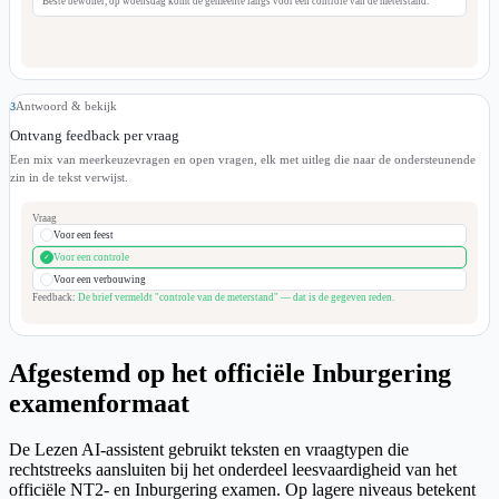
Beste bewoner, op woensdag komt de gemeente langs voor een controle van de meterstand.
Antwoord & bekijk
3
Ontvang feedback per vraag
Een mix van meerkeuzevragen en open vragen, elk met uitleg die naar de ondersteunende
zin in de tekst verwijst.
Vraag
Voor een feest
Voor een controle
✓
Voor een verbouwing
Feedback
:
De brief vermeldt "controle van de meterstand" — dat is de gegeven reden.
Afgestemd op het officiële Inburgering
examenformaat
De Lezen AI-assistent gebruikt teksten en vraagtypen die
rechtstreeks aansluiten bij het onderdeel leesvaardigheid van het
officiële NT2- en Inburgering examen. Op lagere niveaus betekent