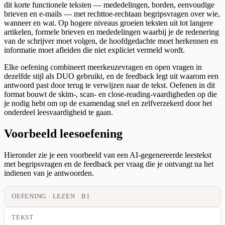
dit korte functionele teksten — mededelingen, borden, eenvoudige
brieven en e-mails — met rechttoe-rechtaan begripsvragen over wie,
wanneer en wat. Op hogere niveaus groeien teksten uit tot langere
artikelen, formele brieven en mededelingen waarbij je de redenering
van de schrijver moet volgen, de hoofdgedachte moet herkennen en
informatie moet afleiden die niet expliciet vermeld wordt.
Elke oefening combineert meerkeuzevragen en open vragen in
dezelfde stijl als DUO gebruikt, en de feedback legt uit waarom een
antwoord past door terug te verwijzen naar de tekst. Oefenen in dit
format bouwt de skim-, scan- en close-reading-vaardigheden op die
je nodig hebt om op de examendag snel en zelfverzekerd door het
onderdeel leesvaardigheid te gaan.
Voorbeeld leesoefening
Hieronder zie je een voorbeeld van een AI-gegenereerde leestekst
met begripsvragen en de feedback per vraag die je ontvangt na het
indienen van je antwoorden.
OEFENING · LEZEN · B1
TEKST