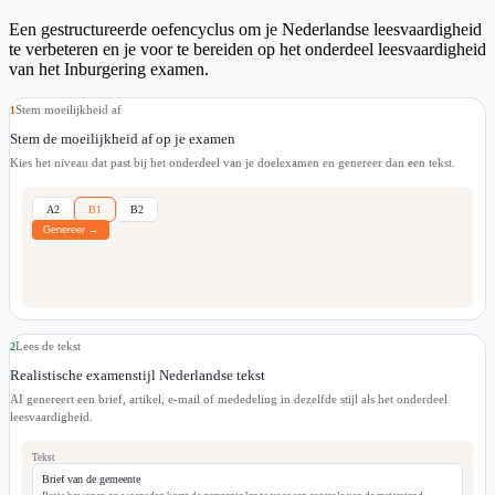
Een gestructureerde oefencyclus om je Nederlandse leesvaardigheid
te verbeteren en je voor te bereiden op het onderdeel leesvaardigheid
van het Inburgering examen.
Stem moeilijkheid af
1
Stem de moeilijkheid af op je examen
Kies het niveau dat past bij het onderdeel van je doelexamen en genereer dan een tekst.
A2
B1
B2
Genereer →
Lees de tekst
2
Realistische examenstijl Nederlandse tekst
AI genereert een brief, artikel, e-mail of mededeling in dezelfde stijl als het onderdeel
leesvaardigheid.
Tekst
Brief van de gemeente