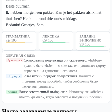
Beste buurman,
Ik
hebben
morgen een pakket. Kan je het
pakken
als ik niet
thuis ben? Het komt rond drie
uur's
middags.
Bedankt! Groetjes, Sam
ГРАММАТИКА
ЛЕКСИКА
ЗАДАНИЕ
72
/ 100
85
/ 100
ВЫПОЛНЕНО
91
/ 100
ОБРАТНАЯ СВЯЗЬ
Согласование подлежащего и сказуемого
.
«hebben»
Грамматика
должно быть «heb» — с «ik» глагол принимает форму
первого лица единственного числа.
Более чёткий порядок предложения
.
Начните с
Структура
причины перед просьбой, чтобы сообщение было
легче воспринимать.
Более естественный выбор слов
.
Используйте «afhalen»
Лексика
вместо «pakken», когда говорите о получении посылки.
Часто задаваемые вопросы