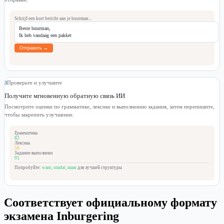
Schrijf een kort bericht aan je buurman...
Beste buurman,
Ik heb vandaag een pakket
Отправить →
Проверьте и улучшите
3
Получите мгновенную обратную связь ИИ
Посмотрите оценки по грамматике, лексике и выполнению задания, затем перепишите,
чтобы закрепить улучшение.
Грамматика
82
Лексика
58
Задание выполнено
91
Попробуйте:
want, omdat, maar
для лучшей структуры
Соответствует официальному формату
экзамена Inburgering