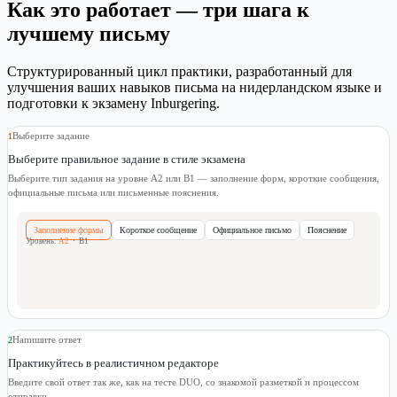
Как это работает — три шага к
лучшему письму
Структурированный цикл практики, разработанный для
улучшения ваших навыков письма на нидерландском языке и
подготовки к экзамену Inburgering.
Выберите задание
1
Выберите правильное задание в стиле экзамена
Выберите тип задания на уровне A2 или B1 — заполнение форм, короткие сообщения,
официальные письма или письменные пояснения.
Заполнение формы
Короткое сообщение
Официальное письмо
Пояснение
Уровень:
A2
·
B1
Напишите ответ
2
Практикуйтесь в реалистичном редакторе
Введите свой ответ так же, как на тесте DUO, со знакомой разметкой и процессом
отправки.