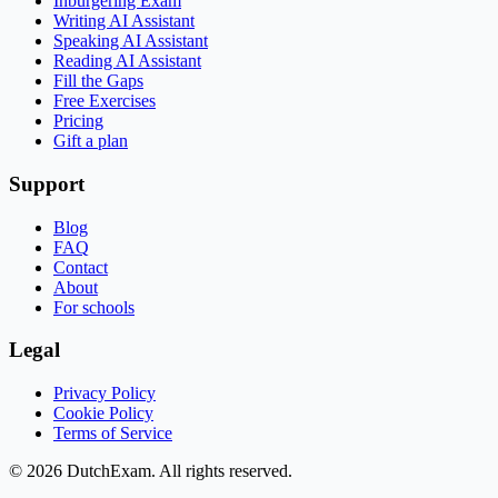
Inburgering Exam
Writing AI Assistant
Speaking AI Assistant
Reading AI Assistant
Fill the Gaps
Free Exercises
Pricing
Gift a plan
Support
Blog
FAQ
Contact
About
For schools
Legal
Privacy Policy
Cookie Policy
Terms of Service
©
2026
DutchExam
. All rights reserved.