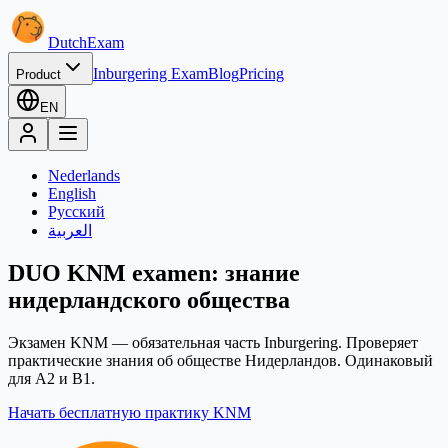
Dutch
Exam
Inburgering Exam
Blog
Pricing
Product
EN
Nederlands
English
Русский
العربية
DUO KNM examen: знание
нидерландского общества
Экзамен KNM — обязательная часть Inburgering. Проверяет
практические знания об обществе Нидерландов. Одинаковый
для A2 и B1.
Начать бесплатную практику KNM